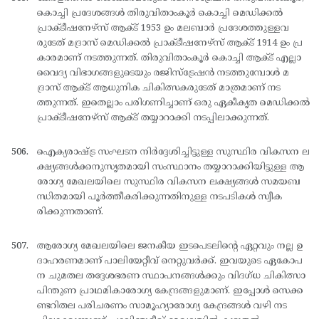
കൊച്ചി പ്രദേശങ്ങള്‍ തിരുവിതാംകൂര്‍ കൊച്ചി മെഡിക്കല്‍
പ്രാക്ടീഷനേഴ്സ് ആക്ട് 1953 ഉം മലബാര്‍ പ്രദേശത്തുള്ളവ
രുടേത് മദ്രാസ് മെഡിക്കല്‍ പ്രാക്ടീഷനേഴ്സ് ആക്ട് 1914 ഉം പ്ര
കാരമാണ് നടത്തുന്നത്. തിരുവിതാംകൂര്‍ കൊച്ചി ആക്ട് എല്ലാ
വൈദ്യ വിഭാഗങ്ങളുടെയും രജിസ്ട്രേഷന്‍ നടത്തുമ്പോള്‍ മ
ദ്രാസ് ആക്ട് ആധുനിക ചികിത്സകരുടേത് മാത്രമാണ് നട
ത്തുന്നത്. ഇതെല്ലാം പരിഗണിച്ചാണ് ഒരു ഏകീകൃത മെഡിക്കല്‍
പ്രാക്ടീഷനേഴ്സ് ആക്ട് തയ്യാറാക്കി നടപ്പിലാക്കുന്നത്.
ഐക്യരാഷ്ട്ര സംഘടന നിര്‍ദ്ദേശിച്ചിട്ടുള്ള സുസ്ഥിര വികസന ല
ക്ഷ്യങ്ങള്‍ക്കനുസൃതമായി സംസ്ഥാനം തയ്യാറാക്കിയിട്ടുള്ള ആ
രോഗ്യ മേഖലയിലെ സുസ്ഥിര വികസന ലക്ഷ്യങ്ങള്‍ സമയബ
ന്ധിതമായി പൂര്‍ത്തീകരിക്കുന്നതിനുള്ള നടപടികള്‍ സ്വീക
രിക്കുന്നതാണ്.
ആരോഗ്യ മേഖലയിലെ ജനകീയ ഇടപെടലിന്റെ ഏറ്റവും നല്ല ഉ
ദാഹരണമാണ് പാലിയേറ്റീവ് നെറ്റുവര്‍ക്ക്. ഇവയുടെ ഏകോപ
ന ചുമതല തദ്ദേശഭരണ സ്ഥാപനങ്ങള്‍ക്കും വിദഗ്ധ ചികിത്സാ
പിന്തുണ പ്രാഥമികാരോഗ്യ കേന്ദ്രങ്ങളുമാണ്. ഇപ്പോള്‍ സെക്ക
ണ്ടറിതല പരിചരണം സാമൂഹ്യാരോഗ്യ കേന്ദ്രങ്ങള്‍ വഴി നട