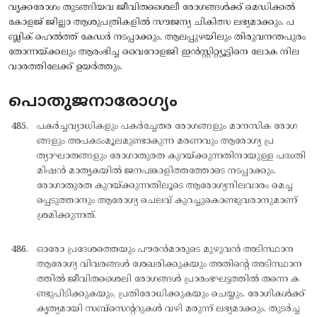
വൃക്കരോഗം തുടങ്ങിയവ ജീവിതശൈലീ രോഗങ്ങള്‍ക്ക് മെഡിക്കല്‍
കോളജ് ജില്ലാ ആശുപത്രികളില്‍ സൗജന്യ ചികിത്സ ലഭ്യമാക്കും. പ
ബ്ലിക് ഹെല്‍ത്ത് കേഡര്‍ നടപ്പാക്കും. ആലപ്പുഴയിലും തിരുവനന്തപുരം
തോന്നയ്ക്കലും ആരംഭിച്ച വൈറോളജി ഇന്‍സ്റ്റിറ്റ്യൂട്ടിനെ ലോക നില
വാരത്തിലേക്ക് ഉയര്‍ത്തും.
പൊതുജനാരോഗ്യം
പകര്‍ച്ചവ്യാധികളും പകര്‍ച്ചേതര രോഗങ്ങളും മാനസിക രോഗ
ങ്ങളും അപകടംമൂലമുണ്ടാകുന്ന മരണവും ആരോഗ്യ പ്ര
ത്യാഘാതങ്ങളും രോഗാതുരത കുറയ്ക്കുന്നതിനായുള്ള പദ്ധതി
മിഷന്‍ മാതൃകയില്‍ ജനപങ്കാളിത്തത്തോടെ നടപ്പാക്കും.
രോഗാതുരത കുറയ്ക്കുന്നതിലൂടെ ആരോഗ്യനിലവാരം മെച്ച
പ്പെടുത്താനും ആരോഗ്യ ചെലവ് കുറച്ചുകൊണ്ടുവരാനുമാണ്
ശ്രമിക്കുന്നത്.
ഓരോ പ്രദേശത്തെയും പൗരന്‍മാരുടെ മുഴുവന്‍ അടിസ്ഥാന
ആരോഗ്യ വിവരങ്ങള്‍ ശേഖരിക്കുകയും അതിന്റെ അടിസ്ഥാന
ത്തില്‍ ജീവിതശൈലി രോഗങ്ങള്‍ പ്രാരംഭഘട്ടത്തില്‍ തന്നെ ക
ണ്ടുപിടിക്കുകയും, പ്രതിരോധിക്കുകയും ചെയ്യും. രോഗികള്‍ക്ക്
കൃത്യമായി സബ്സെന്ററുകള്‍ വഴി മരുന്ന് ലഭ്യമാക്കും. തുടര്‍ച്ച