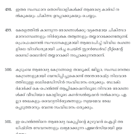
ഇതര സംസ്ഥാന തൊഴിലാളികള്‍ക്ക് ആരോഗ്യ കാര്‍ഡ് ന
ല്‍കുകയും ചികിത്സ ഉറപ്പാക്കുകയും ചെയ്യും.
കേരളത്തില്‍ കാണുന്ന രോഗങ്ങള്‍ക്കു വ്യക്തമായ ചികിത്സാ
മാനദണ്ഡങ്ങളും നിര്‍ദ്ദേശക തത്വങ്ങളും തയ്യാറാക്കേണ്ടതുണ്ട്.
പ്രൊഫഷണല്‍ സംഘടനകളുമായി ആലോചിച്ച് വിവിധ രംഗങ്ങ
ളിലെ വിദഗ്ധരുമായി ചര്‍ച്ച ചെയ്ത് സ്റ്റാന്‍ഡേര്‍ഡ് ട്രീറ്റ്മെന്റ്
ഗൈഡ് ലൈന്‍സ് തയ്യാറാക്കി നടപ്പാക്കുന്നതാണ്.
കുടുംബ ആരോഗ്യ കേന്ദ്രങ്ങളെ താലൂക്ക്, ജില്ലാ, സംസ്ഥാനതല
കേന്ദ്രങ്ങളുമായി ബന്ധിപ്പിച്ചുകൊണ്ട് അന്താരാഷ്ട്ര നിലവാര
ത്തിലുള്ള ടെലിമെഡിസിന്‍ സംവിധാനം ഒരുക്കും. ഡോക്ട
ര്‍മാര്‍ക്ക് കെ-ഹെല്‍ത്ത് ആപ്ലിക്കേഷനിലൂടെ നിസാര രോഗങ്ങ
ള്‍ക്ക് വീഡിയോ കോളിലൂടെ കണ്‍സല്‍ട്ടേഷന്‍ നല്‍കാനും എ
ല്ലാ രേഖകളും വൈദ്യനിര്‍ദ്ദേശങ്ങളും സ്വയമേവ രേഖ
പ്പെടുത്താനും വേണ്ട സംവിധാനം ഒരുക്കും.
ഇ-ഹെല്‍ത്തിനെ ആരോഗ്യ വകുപ്പിന്റെ മുഴുവന്‍ ഐ.റ്റി അ
ധിഷ്ഠിത സേവനങ്ങളും ലഭ്യമാക്കുന്ന ഏജന്‍സിയായി ഉയ