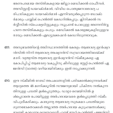
ഭരണപരമായ തസ്തികകളായ ജില്ലാ മെഡിക്കല്‍ ഓഫീസര്‍,
അസിസ്റ്റന്റ് ഡയറക്ടര്‍മാര്‍, വിവിധ പൊതുജനാരോഗ്യ പ
രിപാടികളുടെ ഡയറക്ടര്‍മാര്‍ എന്നിവരുള്‍പ്പെടുന്ന ഡോക്ട
ര്‍മാരും പബ്ലിക് ഹെല്‍ത്ത് കേഡറില്‍പ്പെടും. ക്ലിനിക്കല്‍ സ
ര്‍വ്വീസില്‍ സ്പെഷ്യലിസ്റ്റുകളും സൂപ്രണ്ട് പോലുള്ള ഭരണനിര്‍വ്വ
ഹണ തസ്തികകളും പെടും. മെഡിക്കല്‍ കോളേജുകളിലുള്ളവ
രാവും മെഡിക്കല്‍ എഡ്യുക്കേഷന്‍ കേഡറിലുണ്ടാവുക.
അനുഭവത്തിന്റെ അടിസ്ഥാനത്തില്‍ കേരളം ആരോഗ്യ ഇന്‍ഷ്വറ
ന്‍സില്‍ നിന്ന് ആരോഗ്യ അഷ്വറന്‍സ് സമ്പ്രദായത്തിലേയ്ക്ക്
മാറി. വ്യത്യസ്ത ആരോഗ്യ ഇന്‍ഷ്വറന്‍സ് സ്കീമുകളെ ഏ
കോപിപ്പിച്ച് ആരോഗ്യ വകുപ്പിനു കീഴിലുള്ള സ്റ്റേറ്റ് ഹെല്‍ത്ത് ഏ
ജന്‍സി (ടഒഅ) വഴിയായിരിക്കും ഇത് നടപ്പാക്കുന്നത്.
ഈ സ്കീമില്‍ റോഡ് അപകടങ്ങളില്‍ പരിക്കേല്‍ക്കുന്നവര്‍ക്ക്
ആദ്യത്തെ 48 മണിക്കൂറില്‍ സൗജന്യമായി ചികിത്സ നല്‍കുന്ന
തിനുള്ള പദ്ധതി ഉള്‍പ്പെടുത്തും. ഡാറ്റാ ബെയ്സില്‍ ഉ
ള്‍പ്പെടാതെ പോയിട്ടുള്ള അര്‍ഹരായവരെ ഉള്‍പ്പെടുത്തി സ്കീം
വിപുലീകരിക്കും. കാരുണ്യ ആരോഗ്യ സുരക്ഷാ പദ്ധതിയുടെ
ഗുണഭോക്താക്കള്‍ അല്ലാത്ത അര്‍ഹരായ കുടുംബങ്ങള്‍ക്കു
വേണ്ടി കാരുണ്യ ബെനവലന്റ് ഫണ്ട് സ്റ്റേറ്റ് ഹെല്‍ത്ത് ഏജന്‍സി