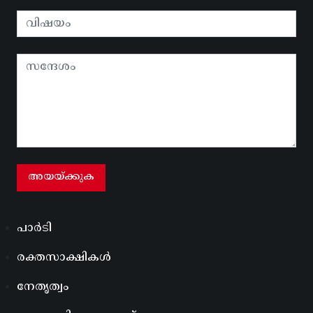
പാർടി
രക്തസാക്ഷികൾ
നേതൃത്വം