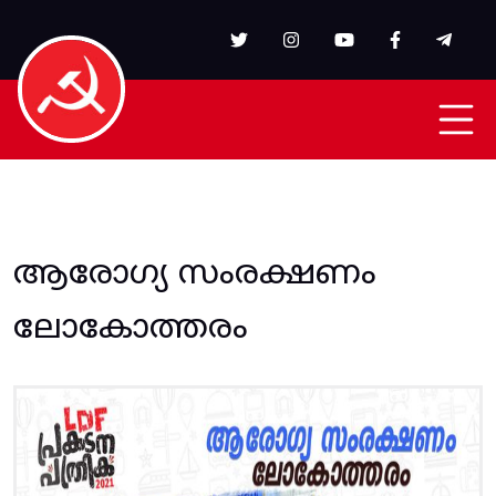
Skip to main content
ആരോഗ്യ സംരക്ഷണം
ലോകോത്തരം