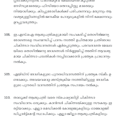
പ്പിലാക്കുന്നുണ്ട്. പാലിയേറ്റീവ് മേഖലയില്‍ കൂടുതല്‍
നേഴ്സുമാരെയും ഫിസിയോ തെറാപ്പിസ്റ്റു മാരെയും
നിയോഗിക്കും. കിടപ്പുരോഗികള്‍ക്ക് പരിചരണവും മരുന്നും ആ
വശ്യമുള്ളിടങ്ങളില്‍ ജനകീയ ഹോട്ടലുകളില്‍ നിന്ന് ഭക്ഷണവും
ഉറപ്പുവരുത്തും.
ഇ.എസ്.ഐ ആശുപത്രികളുമായി സഹകരിച്ച് തൊഴില്‍ജന്യ
രോഗങ്ങളെ സംബന്ധിച്ച് പഠനം നടത്തി ഉചിതമായ പ്രതിരോധ
ചികിത്സാ സംവിധാനങ്ങള്‍ ഏര്‍പ്പെടുത്തും. പരമ്പരാഗത മേഖല
യിലെ തൊഴില്‍ജന്യ രോഗങ്ങള്‍ നിര്‍ണ്ണയിച്ച് അതിന് ആവശ്യ
മായ ചികിത്സാ പദ്ധതികള്‍ നടപ്പിലാക്കാന്‍ പ്രത്യേക പ്രാധാന്യം
നല്‍കും.
എയ്ഡ്സ് രോഗികളുടെ പുനരധിവാസത്തിന് പ്രത്യേക സ്കീം ഉ
ണ്ടാക്കും. അവയവമാറ്റ ശസ്ത്രക്രിയ നടത്തിയിട്ടുള്ള രോഗിക
ളുടെ പുനരധി വാസത്തിന് പ്രത്യേക സഹായം നല്‍കും.
താലൂക്ക് ആശുപത്രി വരെ സ്പെഷ്യാലിറ്റി ചികിത്സാ
സംവിധാനം ഒരുക്കും. കാന്‍സര്‍ ചികിത്സയ്ക്കുള്ള സൗകര്യം ഇ
രട്ടിയാക്കും. എല്ലാ മെഡിക്കല്‍ കോളേജുകളിലും ഓങ്കോളജി
ഡിപ്പാര്‍ട്ട്മെന്റ് സ്ഥാപിക്കും. എല്ലാ ജില്ലാ ആശുപത്രികളിലും