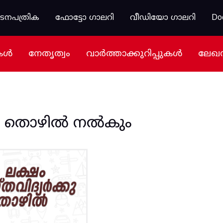
കടനപത്രിക
ഫോട്ടോ ഗാലറി
വീഡിയോ ഗാലറി
Do
കൾ
നേതൃത്വം
വാർത്താക്കുറിപ്പുകൾ
ലേഖ
്കു തൊഴിൽ നൽകും