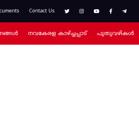
cuments
Contact Us
നങ്ങൾ
നവകേരള കാഴ്ച്ചപ്പാട്
പുതുവഴികൾ