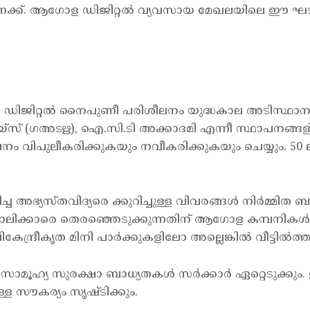
ണക്ക്. ആഗോള ഡിജിറ്റല്‍ വ്യവസായ മേഖലയിലെ ഈ ഘട
നിക ഡിജിറ്റല്‍ നൈപുണീ പരിശീലനം യുദ്ധകാല അടിസ്ഥാനത
േയ്സ് (ഗഅടഋ), ഐ.സി.ടി അക്കാദമി എന്നീ സ്ഥാപനങ്
വിപുലീകരിക്കുകയും നവീകരിക്കുകയും ചെയ്യും. 50 ല
്തവിദ്യരെ ക്കുറിച്ചുള്ള വിവരങ്ങള്‍ നിര്‍മ്മിത ബുദ്ധ
ന്ന് ജോലിക്കാരെ തെരഞ്ഞെടുക്കുന്നതിന് ആഗോള കമ്പനികള
ന്ദ്രീകൃത മിനി പാര്‍ക്കുകളിലോ അല്ലെങ്കില്‍ വീട്ടില്‍
സാമൂഹ്യ സുരക്ഷാ ബാധ്യതകള്‍ സര്‍ക്കാര്‍ ഏറ്റെടുക്കും
ള സൗകര്യം സൃഷ്ടിക്കും.