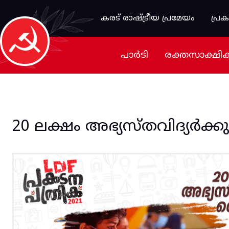
Skip to main content
കരട് രാഷ്ട്രീയ പ്രമേയം
പ്ര
പാർടി
രക്തസാക്ഷി
20 ലക്ഷം അഭ്യസ്തവിദ്യർക