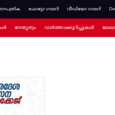
കടനപത്രിക
ഫോട്ടോ ഗാലറി
വീഡിയോ ഗാലറി
Do
കൾ
നേതൃത്വം
വാർത്താക്കുറിപ്പുകൾ
ലേഖ