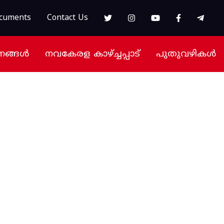
cuments
Contact Us
നങ്ങൾ
നവകേരള കാഴ്ച്ചപ്പാട്
പുതുവഴികൾ