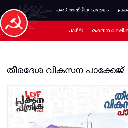
Skip to main content
കരട് രാഷ്ട്രീയ പ്രമേയം
പ്ര
പാർടി
രക്തസാക്ഷി
തീരദേശ വികസന പാക്കേജ്