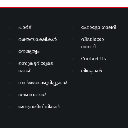
പാർടി
ഫോട്ടോ ഗാലറി
രക്തസാക്ഷികൾ
വീഡിയോ
ഗാലറി
നേതൃത്വം
Contact Us
സെക്രട്ടറിയുടെ
പേജ്
ലിങ്കുകൾ
വാർത്താക്കുറിപ്പുകൾ
ലേഖനങ്ങൾ
ജനപ്രതിനിധികൾ