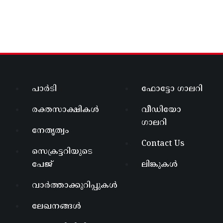
പാർടി
ഫോട്ടോ ഗാലറി
രക്തസാക്ഷികൾ
വീഡിയോ
ഗാലറി
നേതൃത്വം
Contact Us
സെക്രട്ടറിയുടെ
പേജ്
ലിങ്കുകൾ
വാർത്താക്കുറിപ്പുകൾ
ലേഖനങ്ങൾ