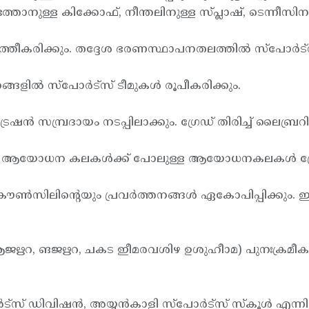
ത്താനുള്ള കിക്കോഫ്, നീന്തലിനുള്ള സ്പ്ലാഷ്, ടെന്നീസിന
ത്തീകരിക്കും. തദ്ദേശ ഭരണസ്ഥാപനതലത്തില്‍ സ്പോര്‍ട്
ളില്‍ സ്പോര്‍ട്സ് ടീമുകള്‍ രൂപീകരിക്കും.
ട്രേഷന്‍ സമ്പ്രദായം നടപ്പിലാക്കും. ഗ്രേഡ് തിരിച്ച് 
 എന്നീ ആയോധന കലകള്‍ക്ക് പോലുള്ള ആയോധനകലകള്‍ പ്രോ
്സ് കൗണ്‍സിലിന്റെയും പ്രവര്‍ത്തനങ്ങള്‍ ഏകോപിപ്പ
ി (ആജഋറ, ങജഋറ, ചകട ഇീമരവശിഴ ഉശുഹീാമ) പുനഃക്രമീ
്‍ട്സ് ഡിവിഷന്‍, അയ്യന്‍കാളി സ്പോര്‍ട്സ് സ്കൂള്‍ എന്