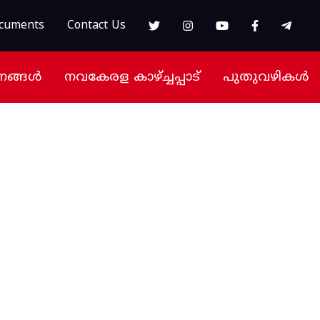
cuments
Contact Us
നങ്ങൾ
നവകേരള കാഴ്ച്ചപ്പാട്
പുതുവഴികൾ