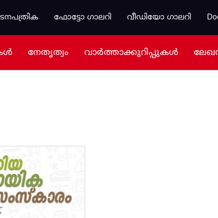
കടനപത്രിക
ഫോട്ടോ ഗാലറി
വീഡിയോ ഗാലറി
Do
കൾ
നേതൃത്വം
വാർത്താക്കുറിപ്പുകൾ
ലേഖ