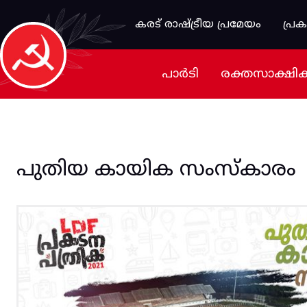
Skip to main content
കരട് രാഷ്ട്രീയ പ്രമേയം
പ്ര
പാർടി
രക്തസാക്ഷി
പുതിയ കായിക സംസ്കാരം