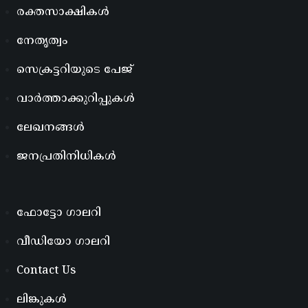
രക്തസാക്ഷികൾ
നേതൃത്വം
സെക്രട്ടറിയുടെ പേജ്
വാർത്താക്കുറിപ്പുകൾ
ലേഖനങ്ങൾ
ജനപ്രതിനിധികൾ
ഫോട്ടോ ഗാലറി
വീഡിയോ ഗാലറി
Contact Us
ലിങ്കുകൾ