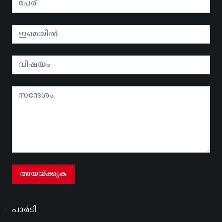
പാർടി