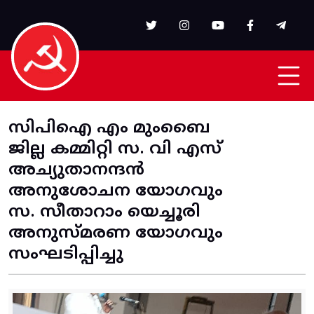
Skip to main content
സിപിഐ എം മുംബൈ
ജില്ല കമ്മിറ്റി സ. വി എസ്
അച്യുതാനന്ദൻ
അനുശോചന യോഗവും
സ. സീതാറാം യെച്ചൂരി
അനുസ്മരണ യോഗവും
സംഘടിപ്പിച്ചു