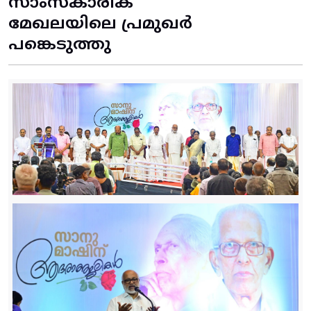
സാംസ്കാരിക
മേഖലയിലെ പ്രമുഖർ
പങ്കെടുത്തു