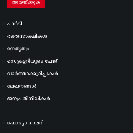
പാർടി
രക്തസാക്ഷികൾ
നേതൃത്വം
സെക്രട്ടറിയുടെ പേജ്
വാർത്താക്കുറിപ്പുകൾ
ലേഖനങ്ങൾ
ജനപ്രതിനിധികൾ
ഫോട്ടോ ഗാലറി