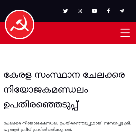
Skip to main content
കേരള സംസ്ഥാന ചേലക്കര
നിയോജകമണ്ഡലം
ഉപതിരഞ്ഞെടുപ്പ്
ചേലക്കര നിയോജകമണ്ഡലം ഉപതിരഞ്ഞെടുപ്പുമായി ബന്ധപ്പെട്ട് ശ്രീ.
യു ആർ പ്രദീപ് പ്രസിദ്ധീകരിക്കുന്നത്.