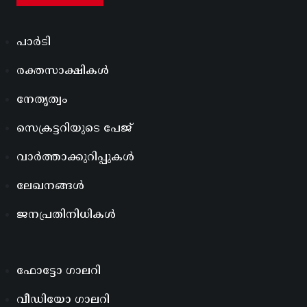
പാർടി
രക്തസാക്ഷികൾ
നേതൃത്വം
സെക്രട്ടറിയുടെ പേജ്
വാർത്താക്കുറിപ്പുകൾ
ലേഖനങ്ങൾ
ജനപ്രതിനിധികൾ
ഫോട്ടോ ഗാലറി
വീഡിയോ ഗാലറി