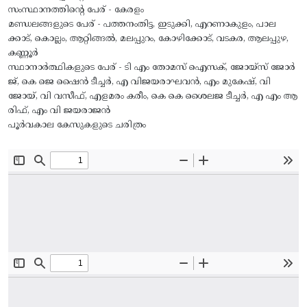
സംസ്ഥാനത്തിന്റെ പേര് - കേരളം
മണ്ഡലങ്ങളുടെ പേര് - പത്തനംതിട്ട, ഇടുക്കി, എറണാകുളം, പാല
ക്കാട്, കൊല്ലം, ആറ്റിങ്ങൽ, മലപ്പുറം, കോഴിക്കോട്, വടകര, ആലപ്പുഴ,
കണ്ണൂർ
സ്ഥാനാർത്ഥികളുടെ പേര് - ടി എം തോമസ് ഐസക്, ജോയ്‌സ് ജോർ
ജ്, കെ ജെ ഷൈൻ ടീച്ചർ, എ വിജയരാഘവൻ, എം മുകേഷ്, വി
ജോയ്, വി വസീഫ്, എളമരം കരീം, കെ കെ ശൈലജ ടീച്ചർ, എ എം ആ
രിഫ്, എം വി ജയരാജൻ
പൂർവകാല കേസുകളുടെ ചരിത്രം