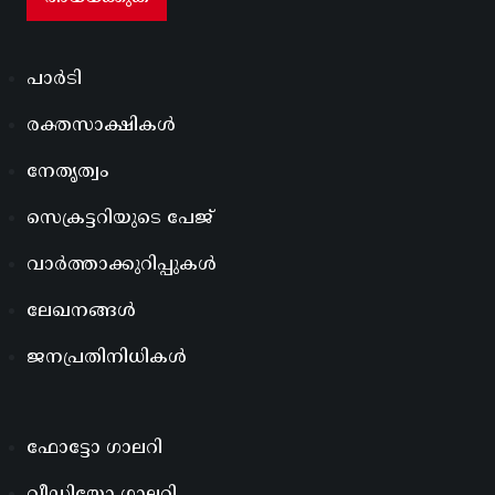
പാർടി
രക്തസാക്ഷികൾ
നേതൃത്വം
സെക്രട്ടറിയുടെ പേജ്
വാർത്താക്കുറിപ്പുകൾ
ലേഖനങ്ങൾ
ജനപ്രതിനിധികൾ
ഫോട്ടോ ഗാലറി
വീഡിയോ ഗാലറി