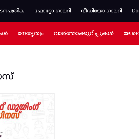
കടനപത്രിക
ഫോട്ടോ ഗാലറി
വീഡിയോ ഗാലറി
Do
കൾ
നേതൃത്വം
വാർത്താക്കുറിപ്പുകൾ
ലേഖ
നസ്