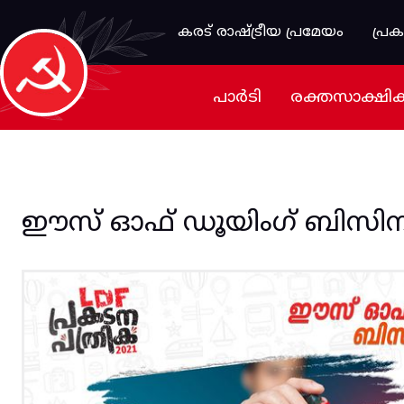
Skip to main content
കരട് രാഷ്ട്രീയ പ്രമേയം
പ്ര
പാർടി
രക്തസാക്ഷി
ഈസ് ഓഫ് ഡൂയിംഗ് ബിസി