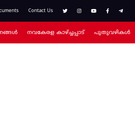
cuments
Contact Us
നങ്ങൾ
നവകേരള കാഴ്ച്ചപ്പാട്
പുതുവഴികൾ