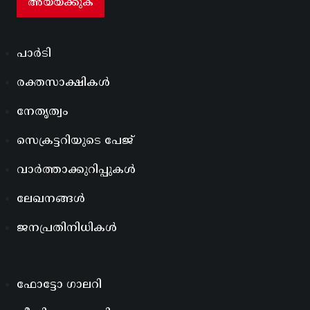
പാർടി
രക്തസാക്ഷികൾ
നേതൃത്വം
സെക്രട്ടറിയുടെ പേജ്
വാർത്താക്കുറിപ്പുകൾ
ലേഖനങ്ങൾ
ജനപ്രതിനിധികൾ
ഫോട്ടോ ഗാലറി